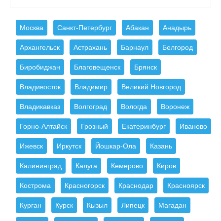
Москва
Санкт-Петербург
Абакан
Анадырь
Архангельск
Астрахань
Барнаул
Белгород
Биробиджан
Благовещенск
Брянск
Владивосток
Владимир
Великий Новгород
Владикавказ
Волгоград
Вологда
Воронеж
Горно-Алтайск
Грозный
Екатеринбург
Иваново
Ижевск
Иркутск
Йошкар-Ола
Казань
Калининград
Калуга
Кемерово
Киров
Кострома
Красногорск
Краснодар
Красноярск
Курган
Курск
Кызыл
Липецк
Магадан