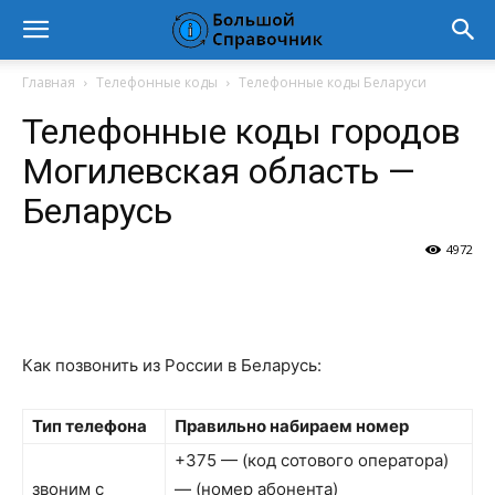
Главная
Телефонные коды
Телефонные коды Беларуси
Телефонные коды городов
Могилевская область —
Беларусь
4972
VK
Telegram
WhatsApp
Vi
Как позвонить из России в Беларусь:
Тип телефона
Правильно набираем номер
+375 — (код сотового оператора)
звоним с
— (номер абонента)