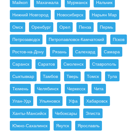
Майкоп
Махачкала
Мурманск
Нальчик
Нижний Новгород
Новосибирск
Нарьян Мар
Омск
Оренбург
Орел
Пенза
Пермь
Петрозаводск
Петропавловск-Камчатский
Псков
Ростов-на-Дону
Рязань
Салехард
Самара
Саранск
Саратов
Смоленск
Ставрополь
Сыктывкар
Тамбов
Тверь
Томск
Тула
Тюмень
Челябинск
Черкесск
Чита
Улан-Удэ
Ульяновск
Уфа
Хабаровск
Ханты-Мансийск
Чебоксары
Элиста
Южно-Сахалинск
Якутск
Ярославль