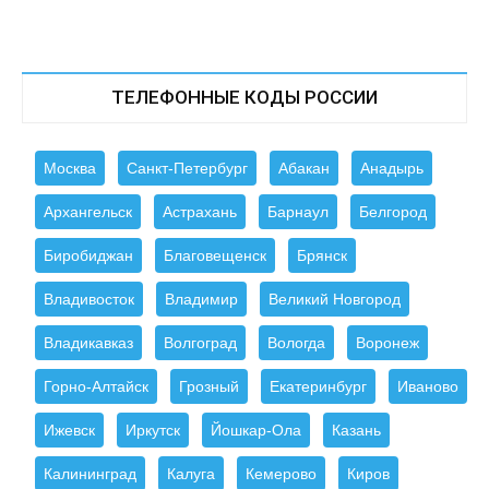
ТЕЛЕФОННЫЕ КОДЫ РОССИИ
Москва
Санкт-Петербург
Абакан
Анадырь
Архангельск
Астрахань
Барнаул
Белгород
Биробиджан
Благовещенск
Брянск
Владивосток
Владимир
Великий Новгород
Владикавказ
Волгоград
Вологда
Воронеж
Горно-Алтайск
Грозный
Екатеринбург
Иваново
Ижевск
Иркутск
Йошкар-Ола
Казань
Калининград
Калуга
Кемерово
Киров