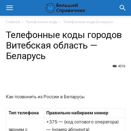
Главная
Телефонные коды
Телефонные коды Беларуси
Телефонные коды городов
Витебская область —
Беларусь
4316
VK
Telegram
WhatsApp
Vi
Как позвонить из России в Беларусь:
Тип телефона
Правильно набираем номер
+375 — (код сотового оператора)
звоним с
— (номер абонента)