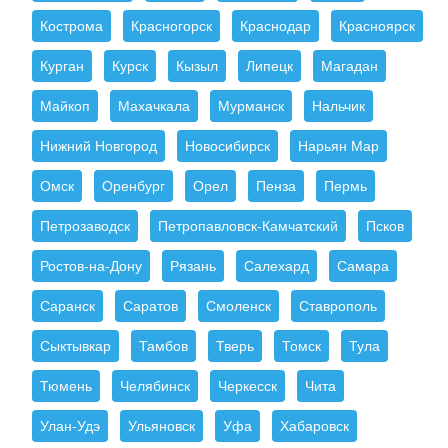
Кострома
Красногорск
Краснодар
Красноярск
Курган
Курск
Кызыл
Липецк
Магадан
Майкоп
Махачкала
Мурманск
Нальчик
Нижний Новгород
Новосибирск
Нарьян Мар
Омск
Оренбург
Орел
Пенза
Пермь
Петрозаводск
Петропавловск-Камчатский
Псков
Ростов-на-Дону
Рязань
Салехард
Самара
Саранск
Саратов
Смоленск
Ставрополь
Сыктывкар
Тамбов
Тверь
Томск
Тула
Тюмень
Челябинск
Черкесск
Чита
Улан-Удэ
Ульяновск
Уфа
Хабаровск