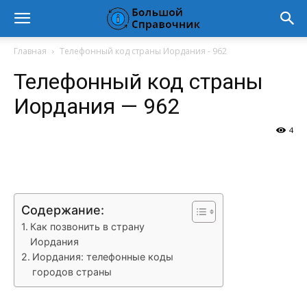
Главная
Телефонный код страны Иордания - 962
Телефонный код страны
Иордания — 962
4
VK
Telegram
WhatsApp
Vi
Содержание:
Как позвонить в страну
Иордания
Иордания: телефонные коды
городов страны