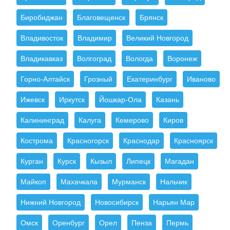
Биробиджан
Благовещенск
Брянск
Владивосток
Владимир
Великий Новгород
Владикавказ
Волгоград
Вологда
Воронеж
Горно-Алтайск
Грозный
Екатеринбург
Иваново
Ижевск
Иркутск
Йошкар-Ола
Казань
Калининград
Калуга
Кемерово
Киров
Кострома
Красногорск
Краснодар
Красноярск
Курган
Курск
Кызыл
Липецк
Магадан
Майкоп
Махачкала
Мурманск
Нальчик
Нижний Новгород
Новосибирск
Нарьян Мар
Омск
Оренбург
Орел
Пенза
Пермь