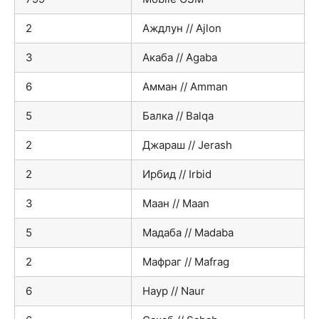
2
Аждлун // Ajlon
3
Акаба // Agaba
6
Амман // Amman
5
Балка // Balqa
2
Джараш // Jerash
2
Ирбид // Irbid
3
Маан // Maan
5
Мадаба // Madaba
2
Мафраг // Mafrag
6
Наур // Naur