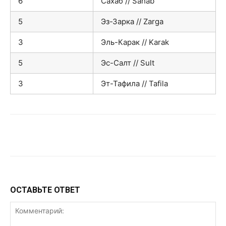
6
Сахаб // Sahab
5
Эз-Зарка // Zarga
3
Эль-Карак // Karak
5
Эс-Сaлт // Sult
3
Эт-Тафила // Tafila
VK
Telegram
WhatsApp
ОСТАВЬТЕ ОТВЕТ