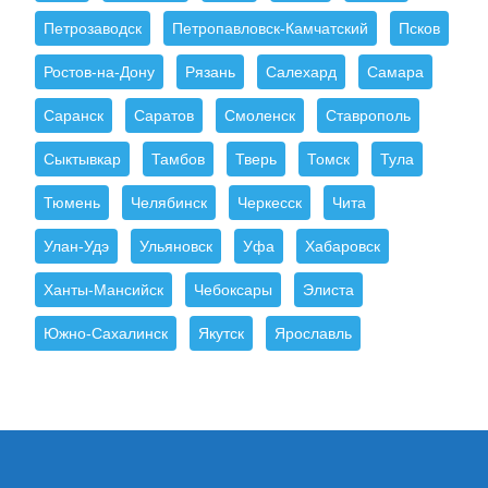
Петрозаводск
Петропавловск-Камчатский
Псков
Ростов-на-Дону
Рязань
Салехард
Самара
Саранск
Саратов
Смоленск
Ставрополь
Сыктывкар
Тамбов
Тверь
Томск
Тула
Тюмень
Челябинск
Черкесск
Чита
Улан-Удэ
Ульяновск
Уфа
Хабаровск
Ханты-Мансийск
Чебоксары
Элиста
Южно-Сахалинск
Якутск
Ярославль