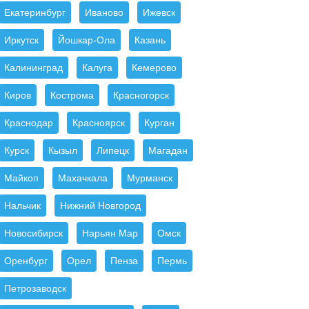
Екатеринбург
Иваново
Ижевск
Иркутск
Йошкар-Ола
Казань
Калининград
Калуга
Кемерово
Киров
Кострома
Красногорск
Краснодар
Красноярск
Курган
Курск
Кызыл
Липецк
Магадан
Майкоп
Махачкала
Мурманск
Нальчик
Нижний Новгород
Новосибирск
Нарьян Мар
Омск
Оренбург
Орел
Пенза
Пермь
Петрозаводск