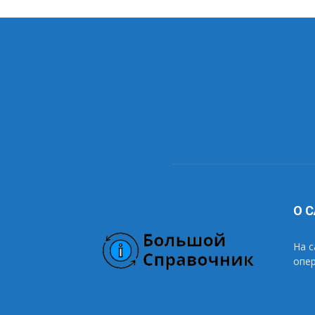
О 
На с
опе