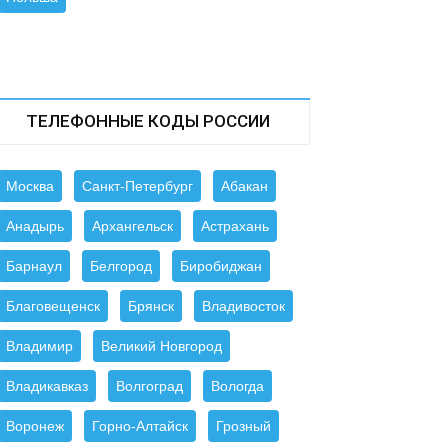
ТЕЛЕФОННЫЕ КОДЫ РОССИИ
Москва
Санкт-Петербург
Абакан
Анадырь
Архангельск
Астрахань
Барнаул
Белгород
Биробиджан
Благовещенск
Брянск
Владивосток
Владимир
Великий Новгород
Владикавказ
Волгоград
Вологда
Воронеж
Горно-Алтайск
Грозный