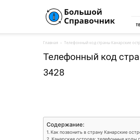
Большая
Справочная
России
Т
Главная
Телефонный код страны Канарские остр
Телефонный код стра
3428
VK
Telegram
What
Содержание:
Как позвонить в страну Канарские остр
Канарские острова: телефонные коды 