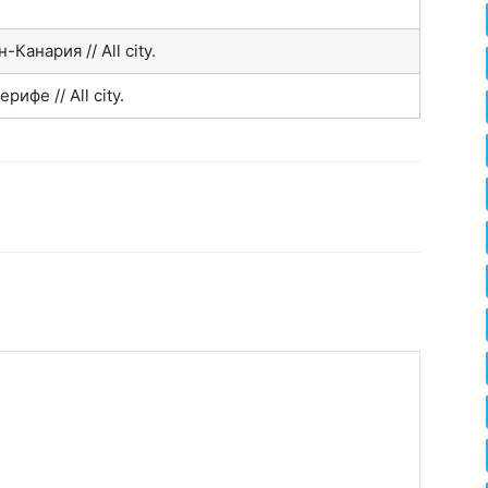
-Канария // All city.
рифе // All city.
hatsApp
Facebook
Распечатать