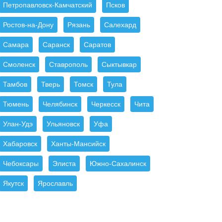
Петропавловск-Камчатский
Псков
Ростов-на-Дону
Рязань
Салехард
Самара
Саранск
Саратов
Смоленск
Ставрополь
Сыктывкар
Тамбов
Тверь
Томск
Тула
Тюмень
Челябинск
Черкесск
Чита
Улан-Удэ
Ульяновск
Уфа
Хабаровск
Ханты-Мансийск
Чебоксары
Элиста
Южно-Сахалинск
Якутск
Ярославль