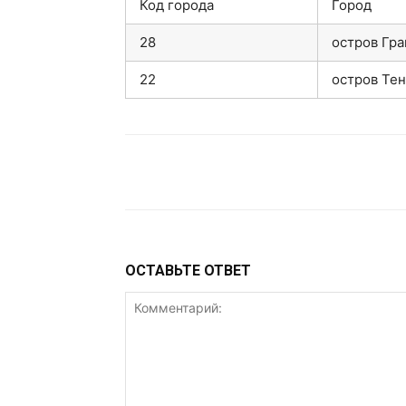
Код города
Город
28
остров Гран
22
остров Тене
VK
Telegram
W
ОСТАВЬТЕ ОТВЕТ