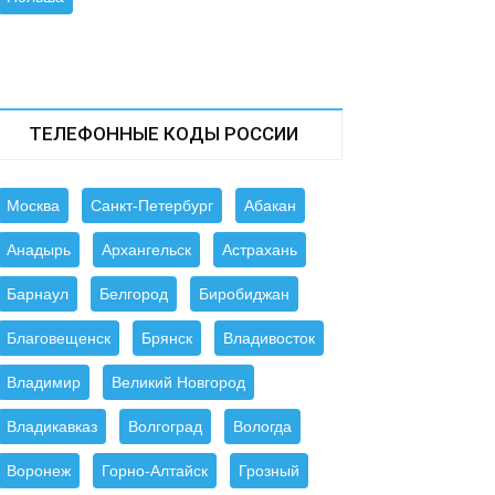
ТЕЛЕФОННЫЕ КОДЫ РОССИИ
Москва
Санкт-Петербург
Абакан
Анадырь
Архангельск
Астрахань
Барнаул
Белгород
Биробиджан
Благовещенск
Брянск
Владивосток
Владимир
Великий Новгород
Владикавказ
Волгоград
Вологда
Воронеж
Горно-Алтайск
Грозный