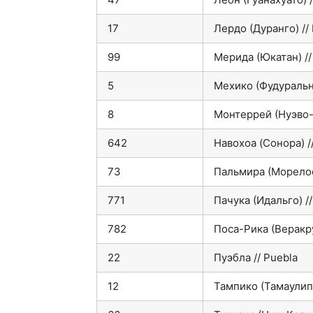
17
Лердо (Дуранго) //
99
Мерида (Юкатан) //
5
Мехико (Фудуральны
8
Монтеррей (Нуэво-
642
Навохоа (Cонора) /
73
Пальмира (Морелос)
771
Пачука (Идальго) /
782
Поса-Рика (Веракру
22
Пуэбла // Puebla
12
Тампико (Тамаулипа