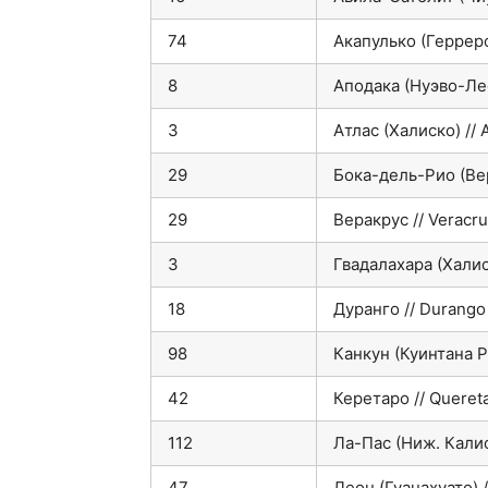
74
Акапулько (Герреро
8
Аподака (Нуэво-Лео
3
Атлас (Халиско) // A
29
Бока-дель-Рио (Вер
29
Веракрус // Veracr
3
Гвадалахара (Халиск
18
Дуранго // Durango
98
Канкун (Куинтана Р
42
Керетаро // Queret
112
Ла-Пас (Ниж. Кали
47
Леон (Гуанахуато) /