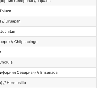
орния Северная) // Tijuana
Toluca
 // Uruapan
 Juchitan
еро) // Chilpancingo
a
Cholula
ифорния Северная) // Ensenada
 // Hermosillo
hatsApp
Facebook
Распечатать