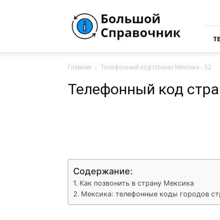
Большая
Справочная
России
Т
Главная
Телефонный код страны Мексика - 52
Телефонный код стра
VK
Telegram
What
Содержание:
Как позвонить в страну Мексика
Мексика: телефонные коды городов с