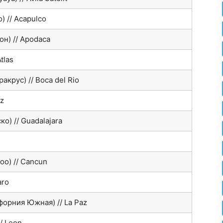
) // Acapulco
н) // Apodaca
tlas
акрус) // Boca del Rio
uz
о) // Guadalajara
оо) // Cancun
aro
форния Южная) // La Paz
/ Leon