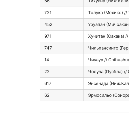
66
Тихуана (Ниж.Калиф
721
Толука (Мехико) // 
452
Уруапан (Мичоакан)
971
Хучитан (Оахака) //
747
Чильпансинго (Герр
14
Чиуауа // Chihuahu
22
Чолула (Пуэбла) // 
617
Энсенада (Ниж.Кал
62
Эрмосильо (Cонора)
VK
Telegram
W