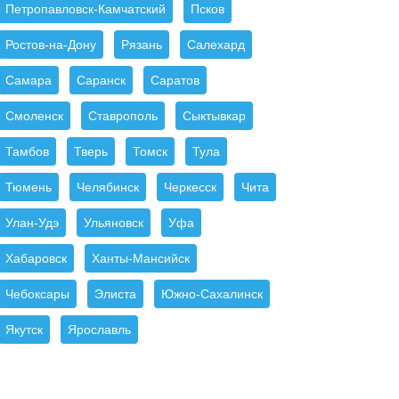
Петропавловск-Камчатский
Псков
Ростов-на-Дону
Рязань
Салехард
Самара
Саранск
Саратов
Смоленск
Ставрополь
Сыктывкар
Тамбов
Тверь
Томск
Тула
Тюмень
Челябинск
Черкесск
Чита
Улан-Удэ
Ульяновск
Уфа
Хабаровск
Ханты-Мансийск
Чебоксары
Элиста
Южно-Сахалинск
Якутск
Ярославль