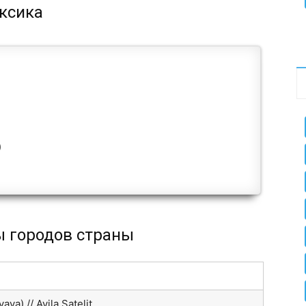
ексика
)
ы городов страны
уа) // Avila Satelit