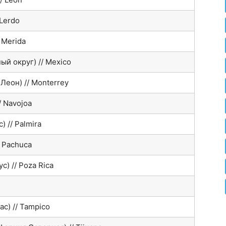
 Lerdo
 Merida
й округ) // Mexico
Леон) // Monterrey
/ Navojoa
 // Palmira
/ Pachuca
с) // Poza Rica
с) // Tampico