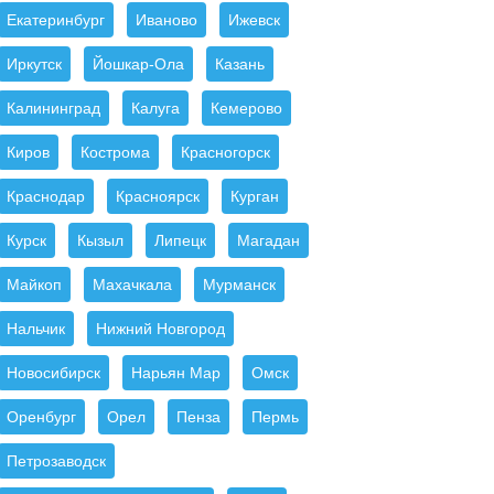
Екатеринбург
Иваново
Ижевск
Иркутск
Йошкар-Ола
Казань
Калининград
Калуга
Кемерово
Киров
Кострома
Красногорск
Краснодар
Красноярск
Курган
Курск
Кызыл
Липецк
Магадан
Майкоп
Махачкала
Мурманск
Нальчик
Нижний Новгород
Новосибирск
Нарьян Мар
Омск
Оренбург
Орел
Пенза
Пермь
Петрозаводск