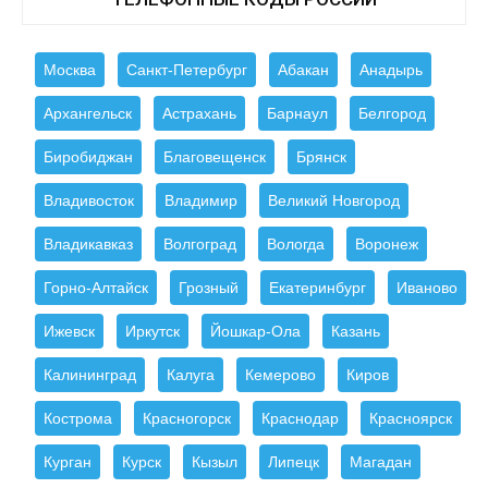
Москва
Санкт-Петербург
Абакан
Анадырь
Архангельск
Астрахань
Барнаул
Белгород
Биробиджан
Благовещенск
Брянск
Владивосток
Владимир
Великий Новгород
Владикавказ
Волгоград
Вологда
Воронеж
Горно-Алтайск
Грозный
Екатеринбург
Иваново
Ижевск
Иркутск
Йошкар-Ола
Казань
Калининград
Калуга
Кемерово
Киров
Кострома
Красногорск
Краснодар
Красноярск
Курган
Курск
Кызыл
Липецк
Магадан