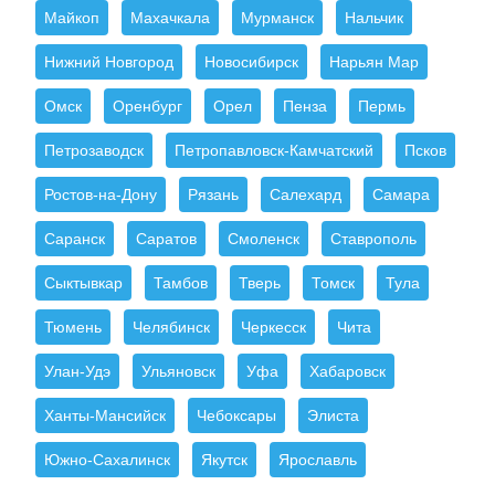
Майкоп
Махачкала
Мурманск
Нальчик
Нижний Новгород
Новосибирск
Нарьян Мар
Омск
Оренбург
Орел
Пенза
Пермь
Петрозаводск
Петропавловск-Камчатский
Псков
Ростов-на-Дону
Рязань
Салехард
Самара
Саранск
Саратов
Смоленск
Ставрополь
Сыктывкар
Тамбов
Тверь
Томск
Тула
Тюмень
Челябинск
Черкесск
Чита
Улан-Удэ
Ульяновск
Уфа
Хабаровск
Ханты-Мансийск
Чебоксары
Элиста
Южно-Сахалинск
Якутск
Ярославль