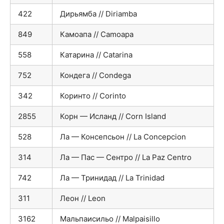
422
Дирьямба // Diriamba
849
Камоапа // Camoapa
558
Катарина // Catarina
752
Кондега // Condega
342
Коринто // Corinto
2855
Корн — Исланд // Corn Island
528
Ла — Консепсьон // La Concepcion
314
Ла — Пас — Сентро // La Paz Centro
742
Ла — Тринидад // La Trinidad
311
Леон // Leon
3162
Мальпаисильо // Malpaisillo