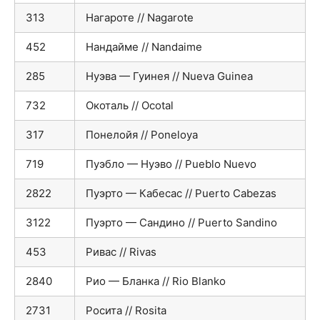
313
Нагароте // Nagarote
452
Нандайме // Nandaime
285
Нуэва — Гуинея // Nueva Guinea
732
Окоталь // Ocotal
317
Понелойя // Poneloya
719
Пуэбло — Нуэво // Pueblo Nuevo
2822
Пуэрто — Кабесас // Puerto Cabezas
3122
Пуэрто — Сандино // Puerto Sandino
453
Ривас // Rivas
2840
Рио — Бланка // Rio Blanko
2731
Росита // Rosita