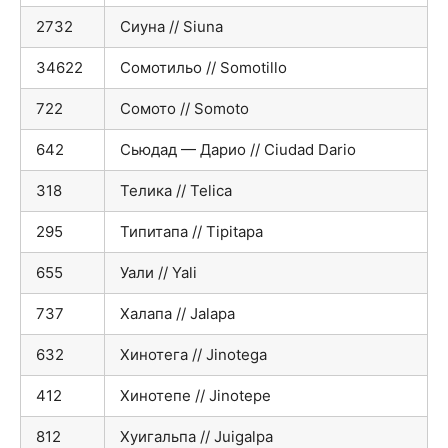
2732
Сиуна // Siuna
34622
Сомотильо // Somotillo
722
Сомото // Somoto
642
Сьюдад — Дарио // Ciudad Dario
318
Телика // Telica
295
Типитапа // Tipitapa
655
Уали // Yali
737
Халапа // Jalapa
632
Хинотега // Jinotega
412
Хинотепе // Jinotepe
812
Хуигальпа // Juigalpa