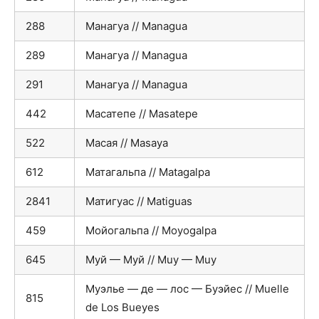
288
Манагуа // Managua
289
Манагуа // Managua
291
Манагуа // Managua
442
Масатепе // Masatepe
522
Масая // Masaya
612
Матагальпа // Matagalpa
2841
Матигуас // Matiguas
459
Мойогальпа // Moyogalpa
645
Муй — Муй // Muy — Muy
Муэлье — де — лос — Буэйес // Muelle
815
de Los Bueyes