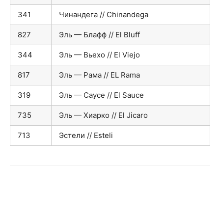
341
Чинандега // Chinandega
827
Эль — Блафф // El Bluff
344
Эль — Вьехо // El Viejo
817
Эль — Рама // EL Rama
319
Эль — Саусе // El Sauce
735
Эль — Хиарко // El Jicaro
713
Эстели // Esteli
VK
Telegram
WhatsApp