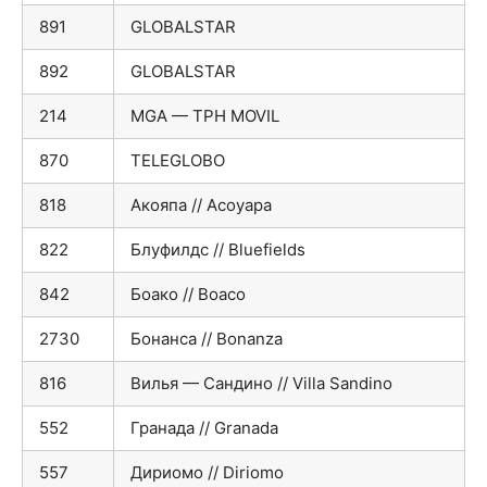
891
GLOBALSTAR
892
GLOBALSTAR
214
MGA — TPH MOVIL
870
TELEGLOBO
818
Акояпа // Acoyapa
822
Блуфилдс // Bluefields
842
Боако // Boaco
2730
Бонанса // Bonanza
816
Вилья — Сандино // Villa Sandino
552
Гранада // Granada
557
Дириомо // Diriomo