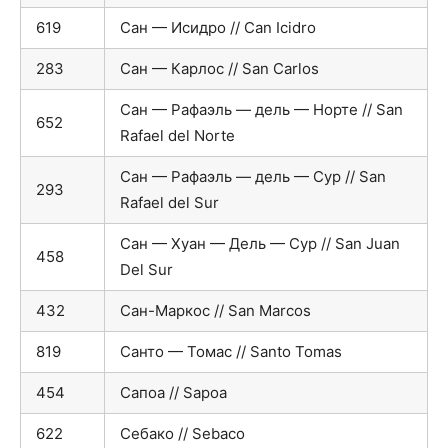
619
Сан — Исидро // Can Icidro
283
Сан — Карлос // San Carlos
Сан — Рафаэль — дель — Норте // San
652
Rafael del Norte
Сан — Рафаэль — дель — Сур // San
293
Rafael del Sur
Сан — Хуан — Дель — Сур // San Juan
458
Del Sur
432
Сан-Маркос // San Marcos
819
Санто — Томас // Santo Tomas
454
Сапоа // Sapoa
622
Себако // Sebaco