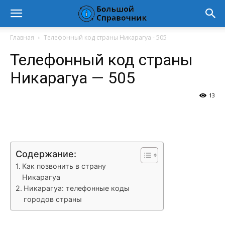
Главная
Телефонный код страны Никарагуа - 505
Телефонный код страны
Никарагуа — 505
13
VK
Telegram
WhatsApp
Vi
Содержание:
Как позвонить в страну
Никарагуа
Никарагуа: телефонные коды
городов страны