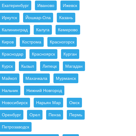
Екатеринбург
Иваново
Ижевск
Иркутск
Йошкар-Ола
Казань
Калининград
Калуга
Кемерово
Киров
Кострома
Красногорск
Краснодар
Красноярск
Курган
Курск
Кызыл
Липецк
Магадан
Майкоп
Махачкала
Мурманск
Нальчик
Нижний Новгород
Новосибирск
Нарьян Мар
Омск
Оренбург
Орел
Пенза
Пермь
Петрозаводск