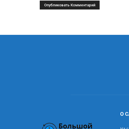
О 
На с