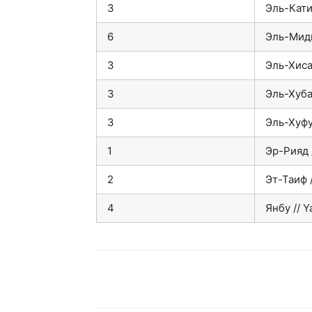
3
Эль-Катиф
6
Эль-Мидн
3
Эль-Хиса 
3
Эль-Хуба
3
Эль-Хуфу
1
Эр-Рияд 
2
Эт-Таиф /
4
Янбу // 
VK
Telegram
W