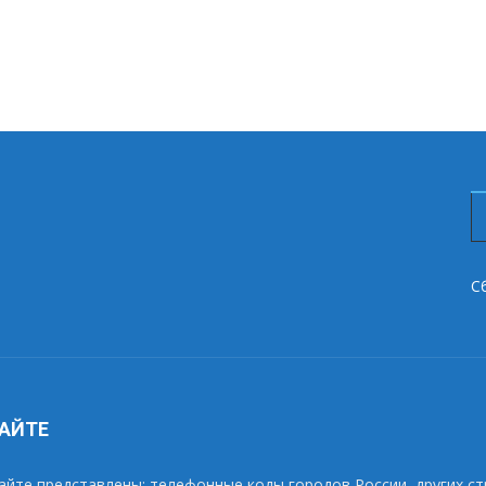
С
САЙТЕ
айте представлены: телефонные коды городов России, других ст