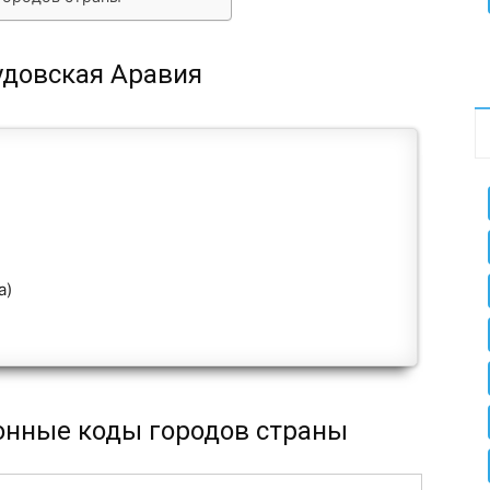
удовская Аравия
а)
онные коды городов страны