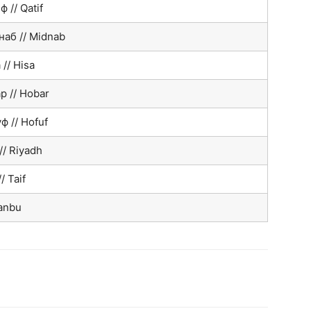
 // Qatif
аб // Midnab
// Hisa
р // Hobar
ф // Hofuf
// Riyadh
/ Taif
Yanbu
hatsApp
Facebook
Распечатать