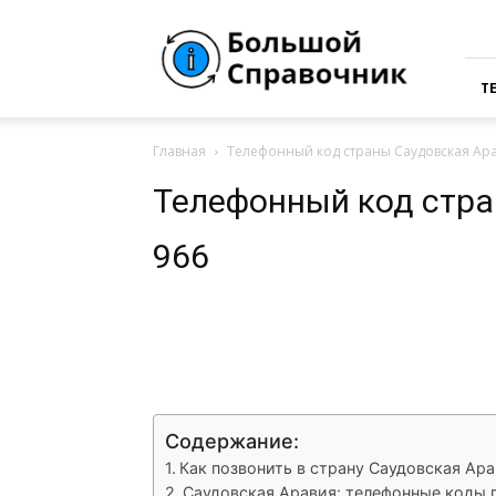
Большая
Справочная
России
Т
Главная
Телефонный код страны Саудовская Ара
Телефонный код стра
966
VK
Telegram
What
Содержание:
Как позвонить в страну Саудовская Ар
Саудовская Аравия: телефонные коды 