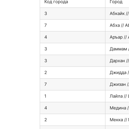
Код города
Город
3
Абкайк //
7
Абха // A
4
Аръар // 
3
Даммам 
3
Дархан /
2
Джидда /
7
Джизан //
1
Лайла // 
4
Медина /
2
Мекка //