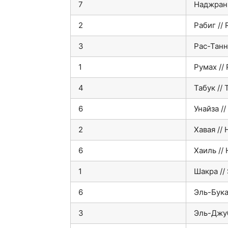
7
Наджран 
2
Рабиг // 
3
Рас-Танн
1
Румах //
4
Табук // 
6
Унайза //
2
Хавая //
6
Хаиль // 
1
Шакра //
6
Эль-Бука
3
Эль-Джуб