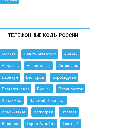
ТЕЛЕФОННЫЕ КОДЫ РОССИИ
Москва
Санкт-Петербург
Абакан
Анадырь
Архангельск
Астрахань
Барнаул
Белгород
Биробиджан
Благовещенск
Брянск
Владивосток
Владимир
Великий Новгород
Владикавказ
Волгоград
Вологда
Воронеж
Горно-Алтайск
Грозный