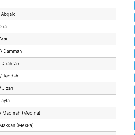
 Abqaiq
bha
Arar
// Damman
/ Dhahran
/ Jeddah
 Jizan
Layla
/ Madinah (Medina)
 Makkah (Mekka)