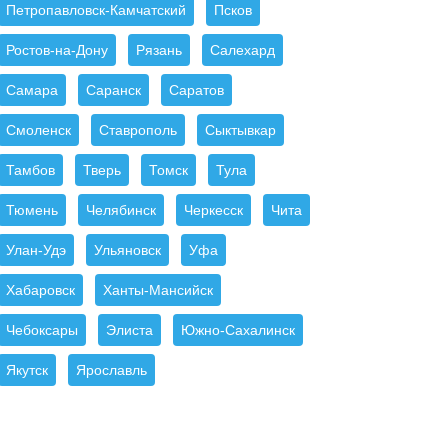
Петропавловск-Камчатский
Псков
Ростов-на-Дону
Рязань
Салехард
Самара
Саранск
Саратов
Смоленск
Ставрополь
Сыктывкар
Тамбов
Тверь
Томск
Тула
Тюмень
Челябинск
Черкесск
Чита
Улан-Удэ
Ульяновск
Уфа
Хабаровск
Ханты-Мансийск
Чебоксары
Элиста
Южно-Сахалинск
Якутск
Ярославль