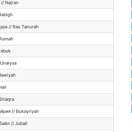
// Najran
Rabigh
ура // Ras Tanurah
 Rumah
Tabuk
 Unaiysa
 Hawiyah
Hail
 Shaqra
йрия // Bukayriyah
айл // Jubail