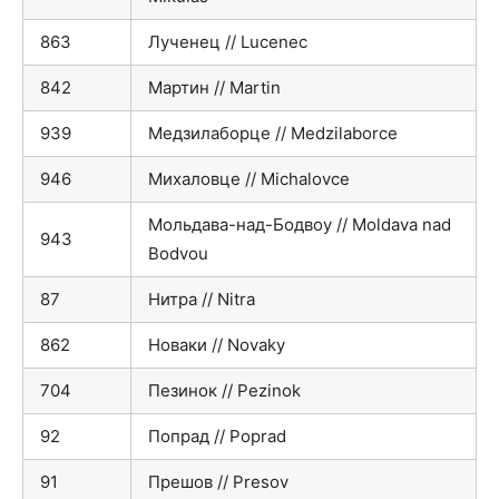
863
Лученец // Lucenec
842
Мартин // Martin
939
Медзилаборце // Medzilaborce
946
Михаловце // Michalovce
Мольдава-над-Бодвоу // Moldava nad
943
Bodvou
87
Нитра // Nitra
862
Новаки // Novaky
704
Пезинок // Pezinok
92
Попрад // Poprad
91
Прешов // Presov