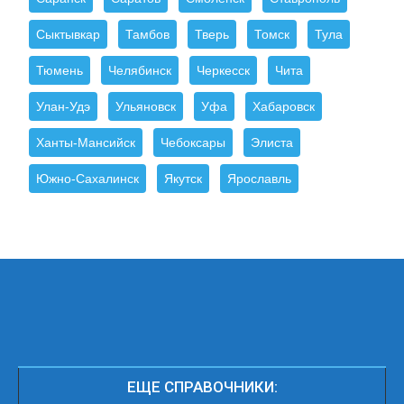
Сыктывкар
Тамбов
Тверь
Томск
Тула
Тюмень
Челябинск
Черкесск
Чита
Улан-Удэ
Ульяновск
Уфа
Хабаровск
Ханты-Мансийск
Чебоксары
Элиста
Южно-Сахалинск
Якутск
Ярославль
ЕЩЕ СПРАВОЧНИКИ: