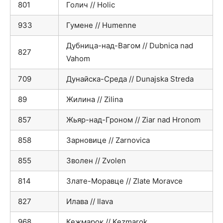
801
Голич // Holic
933
Гумене // Humenne
Дубница-над-Вагом // Dubnica nad
827
Vahom
709
Дунайска-Среда // Dunajska Streda
89
Жилина // Zilina
857
Жьяр-над-Гроном // Ziar nad Hronom
858
Зарновице // Zarnovica
855
Зволен // Zvolen
814
Злате-Моравце // Zlate Moravce
827
Илава // Ilava
968
Кежмарок // Kezmarok