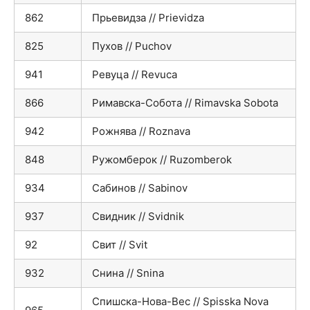
862
Прьевидза // Prievidza
825
Пухов // Puchov
941
Ревуца // Revuca
866
Римавска-Собота // Rimavska Sobota
942
Рожнява // Roznava
848
Ружомберок // Ruzomberok
934
Сабинов // Sabinov
937
Свидник // Svidnik
92
Свит // Svit
932
Снина // Snina
Спишска-Нова-Вес // Spisska Nova