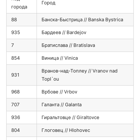
Город
города
88
Банска-Быстрица // Banska Bystrica
935
Бардеев // Bardejov
7
Братислава // Bratislava
854
Виница // Vinica
Вранов-над-Топлеу // Vranov nad
931
Topl`ou
968
Врбове // Vrbov
707
Галанта // Galanta
936
Гиральтовце // Giraltovce
804
Глоговец // Hlohovec