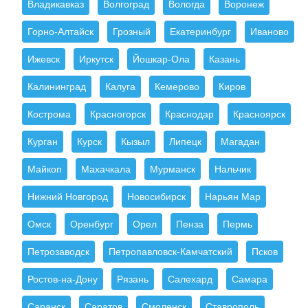
Владикавказ
Волгоград
Вологда
Воронеж
Горно-Алтайск
Грозный
Екатеринбург
Иваново
Ижевск
Иркутск
Йошкар-Ола
Казань
Калининград
Калуга
Кемерово
Киров
Кострома
Красногорск
Краснодар
Красноярск
Курган
Курск
Кызыл
Липецк
Магадан
Майкоп
Махачкала
Мурманск
Нальчик
Нижний Новгород
Новосибирск
Нарьян Мар
Омск
Оренбург
Орел
Пенза
Пермь
Петрозаводск
Петропавловск-Камчатский
Псков
Ростов-на-Дону
Рязань
Салехард
Самара
Саранск
Саратов
Смоленск
Ставрополь