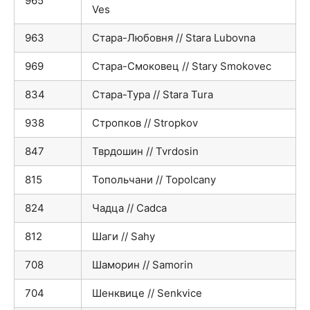
965
Ves
963
Стара-Любовня // Stara Lubovna
969
Стара-Смоковец // Stary Smokovec
834
Стара-Тура // Stara Tura
938
Стропков // Stropkov
847
Тврдошин // Tvrdosin
815
Топольчани // Topolcany
824
Чадца // Cadca
812
Шаги // Sahy
708
Шаморин // Samorin
704
Шенквице // Senkvice