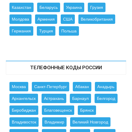
Казахстан
Беларусь
Украина
Грузия
Молдова
Армения
США
Великобритания
Германия
Турция
Польша
ТЕЛЕФОННЫЕ КОДЫ РОССИИ
Москва
Санкт-Петербург
Абакан
Анадырь
Архангельск
Астрахань
Барнаул
Белгород
Биробиджан
Благовещенск
Брянск
Владивосток
Владимир
Великий Новгород