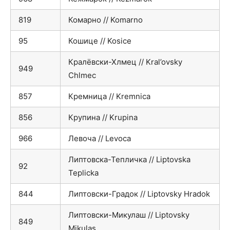
819
Комарно // Komarno
95
Кошице // Kosice
Кралёвски-Хлмец // Kral’ovsky
949
Chlmec
857
Кремница // Kremnica
856
Крупина // Krupina
966
Левоча // Levoca
Липтовска-Тепличка // Liptovska
92
Teplicka
844
Липтовски-Градок // Liptovsky Hradok
Липтовски-Микулаш // Liptovsky
849
Mikulas