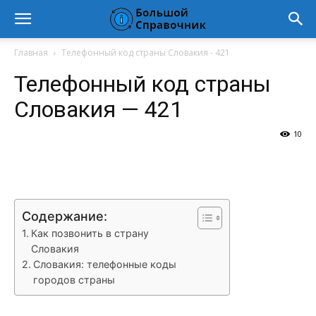
Главная
Телефонный код страны Словакия - 421
Телефонный код страны
Словакия — 421
10
VK
Telegram
WhatsApp
Vi
Содержание:
Как позвонить в страну
Словакия
Словакия: телефонные коды
городов страны