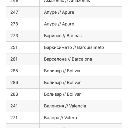
248
Амазонас // Amazonas
247
Апуре // Apure
278
Апуре // Apure
273
Баринас // Barinas
251
Баркисимето // Barquisimeto
281
Барселона // Barcelona
285
Боливар // Bolivar
286
Боливар // Bolivar
288
Боливар // Bolivar
241
Валенсия // Valencia
271
Валерa // Valera