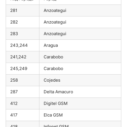
281
Anzoategui
282
Anzoategui
283
Anzoategui
243,244
Aragua
241,242
Carabobo
245,249
Carabobo
258
Cojedes
287
Delta Amacuro
412
Digitel GSM
417
Elca GSM
418
Infonet GSM