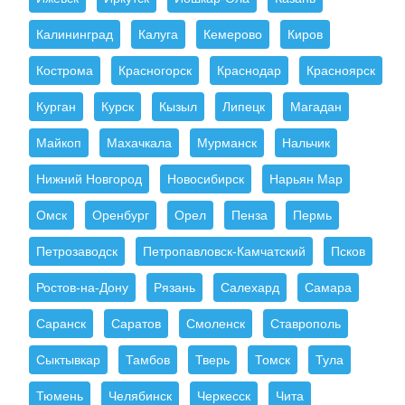
Калининград
Калуга
Кемерово
Киров
Кострома
Красногорск
Краснодар
Красноярск
Курган
Курск
Кызыл
Липецк
Магадан
Майкоп
Махачкала
Мурманск
Нальчик
Нижний Новгород
Новосибирск
Нарьян Мар
Омск
Оренбург
Орел
Пенза
Пермь
Петрозаводск
Петропавловск-Камчатский
Псков
Ростов-на-Дону
Рязань
Салехард
Самара
Саранск
Саратов
Смоленск
Ставрополь
Сыктывкар
Тамбов
Тверь
Томск
Тула
Тюмень
Челябинск
Черкесск
Чита