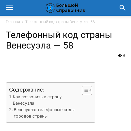
Главная
Телефонный код страны Венесуэла - 58
Телефонный код страны
Венесуэла — 58
9
VK
Telegram
WhatsApp
Vi
Содержание:
Как позвонить в страну
Венесуэла
Венесуэла: телефонные коды
городов страны