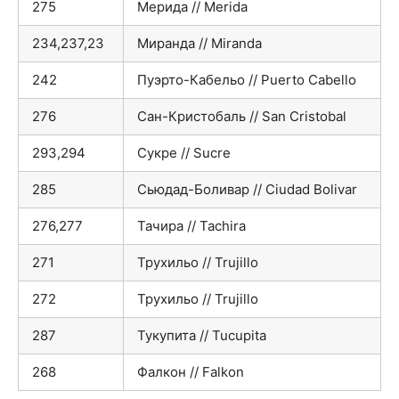
275
Мерида // Merida
234,237,23
Миранда // Miranda
242
Пуэрто-Кабельо // Puerto Cabello
276
Сан-Кристобаль // San Cristobal
293,294
Сукре // Sucre
285
Сьюдад-Бoливар // Ciudad Bolivar
276,277
Тачира // Tachira
271
Трухильо // Trujillo
272
Трухильо // Trujillo
287
Тукупита // Tucupita
268
Фалкон // Falkon