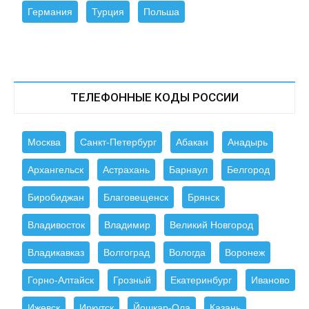
Германия
Турция
Польша
ТЕЛЕФОННЫЕ КОДЫ РОССИИ
Москва
Санкт-Петербург
Абакан
Анадырь
Архангельск
Астрахань
Барнаул
Белгород
Биробиджан
Благовещенск
Брянск
Владивосток
Владимир
Великий Новгород
Владикавказ
Волгоград
Вологда
Воронеж
Горно-Алтайск
Грозный
Екатеринбург
Иваново
Ижевск
Иркутск
Йошкар-Ола
Казань