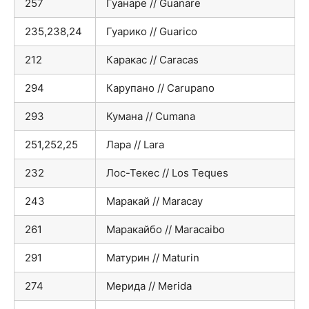
257
Гуанаре // Guanare
235,238,24
Гуарико // Guarico
212
Каракас // Caracas
294
Карупано // Carupano
293
Кумана // Cumana
251,252,25
Лара // Lara
232
Лос-Текес // Los Teques
243
Маракай // Maracay
261
Маракайбо // Maracaibo
291
Матурин // Maturin
274
Мерида // Merida